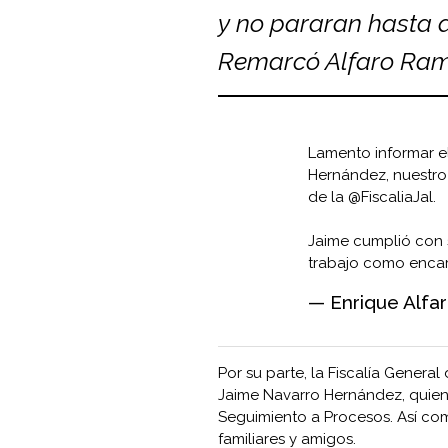
y no pararan hasta d
Remarcó Alfaro Ram
Lamento informar e
Hernández, nuestro
de la
@FiscaliaJal
.
Jaime cumplió con s
trabajo como enca
— Enrique Alfa
Por su parte, la Fiscalía Genera
Jaime Navarro Hernández, quie
Seguimiento a Procesos. Así co
familiares y amigos.