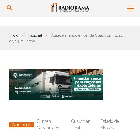
Inicio
/
Nacional
/
Ataque armado en bar de Cuautitlán Izcalli,
deja 5 muertos
Crimen
Cuautitlán
Estado de
Nacional
Organizado
Izcalli
México