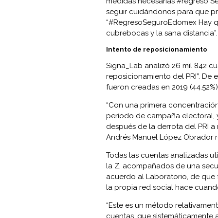
medidas necesarias #regreso 
seguir cuidándonos para que pr
“#RegresoSeguroEdomex Hay que
cubrebocas y la sana distancia”.
Intento de reposicionamiento
Signa_Lab analizó 26 mil 842 cue
reposicionamiento del PRI”. De e
fueron creadas en 2019 (44.52%) 
“Con una primera concentración 
periodo de campaña electoral, y 
después de la derrota del
PRI
a 
Andrés Manuel López Obrador re
Todas las cuentas analizadas u
la Z, acompañados de una secuen
acuerdo al Laboratorio, de que 
la propia red social hace cuand
“Este es un método relativament
cuentas, que sistemáticamente a