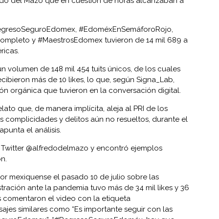
redo del Mazo que en cuestión de horas alcanzaban a
#RegresoSeguroEdomex, #EdoméxEnSemáforoRojo,
pleto y #MaestrosEdomex tuvieron de 14 mil 689 a
ricas.
n volumen de 148 mil 454 tuits únicos, de los cuales
recibieron más de 10 likes, lo que, según Signa_Lab,
ón orgánica que tuvieron en la conversación digital.
ato que, de manera implícita, aleja al PRI de los
les complicidades y delitos aún no resueltos, durante el
punta el análisis.
e Twitter @alfredodelmazo y encontró ejemplos
n.
r mexiquense el pasado 10 de julio sobre las
tración ante la pandemia tuvo más de 34 mil likes y 36
as comentaron el video con la etiqueta
es similares como “Es importante seguir con las