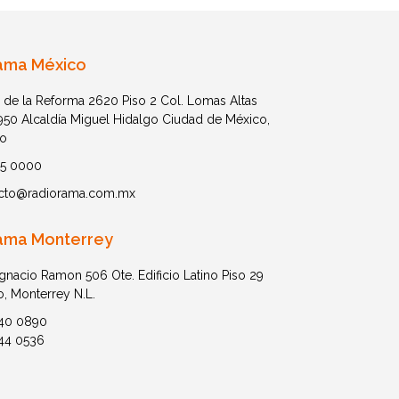
ama México
 de la Reforma 2620 Piso 2 Col. Lomas Altas
1950 Alcaldía Miguel Hidalgo Ciudad de México,
o
05 0000
cto@radiorama.com.mx
ama Monterrey
Ignacio Ramon 506 Ote. Edificio Latino Piso 29
o, Monterrey N.L.
40 0890
44 0536