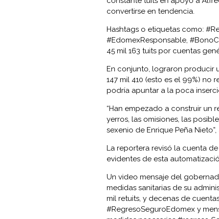
constante tuits en apoyo a Alf
convertirse en tendencia.
Hashtags o etiquetas como: 
#EdomexResponsable, #BonoCom
45 mil 163 tuits por cuentas gené
En conjunto, lograron producir u
147 mil 410 (esto es el 99%) no 
podría apuntar a la poca inserci
“Han empezado a construir un rel
yerros, las omisiones, las posib
sexenio de Enrique Peña Nieto”, a
La reportera revisó la cuenta d
evidentes de esta automatizació
Un video mensaje del gobernado
medidas sanitarias de su adminis
mil retuits, y decenas de cuent
#RegresoSeguroEdomex y mensaj