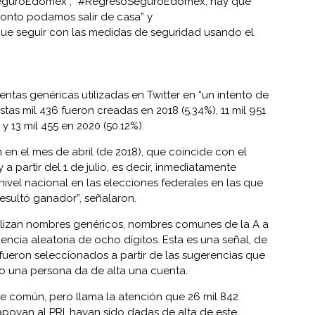
SeguroEdomex”, “#RegresoSeguroEdoméx, hay que
onto podamos salir de casa” y
 seguir con las medidas de seguridad usando el
ntas genéricas utilizadas en Twitter en “un intento de
stas mil 436 fueron creadas en 2018 (5.34%), 11 mil 951
y 13 mil 455 en 2020 (50.12%).
en el mes de abril (de 2018), que coincide con el
a partir del 1 de julio, es decir, inmediatamente
nivel nacional en las elecciones federales en las que
sultó ganador”, señalaron.
tilizan nombres genéricos, nombres comunes de la A a
cia aleatoria de ocho dígitos. Esta es una señal, de
fueron seleccionados a partir de las sugerencias que
o una persona da de alta una cuenta.
e común, pero llama la atención que 26 mil 842
poyan al PRI, hayan sido dadas de alta de este