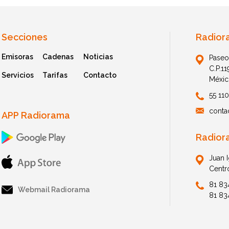
Secciones
Radior
Emisoras
Cadenas
Noticias
Paseo
C.P.1
Servicios
Tarifas
Contacto
Méxic
55 11
conta
APP Radiorama
Radior
Juan 
Centr
81 83
Webmail Radiorama
81 83