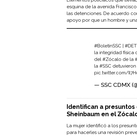
esquina de la avenida Francisco
las detenciones. De acuerdo con 
apoyo por que un hombre y una 
#BoletínSSC
|
#DET
la integridad físic
del
#Zócalo
de la
la
#SSC
detuvieron
pic.twitter.com/Il
— SSC CDMX (
Identifican a presuntos
Sheinbaum en el Zócal
La mujer identificó a los presun
para hacerles una revisión prev