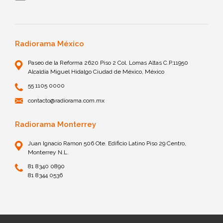
Radiorama México
Paseo de la Reforma 2620 Piso 2 Col. Lomas Altas C.P.11950
Alcaldía Miguel Hidalgo Ciudad de México, México
55 1105 0000
contacto@radiorama.com.mx
Radiorama Monterrey
Juan Ignacio Ramon 506 Ote. Edificio Latino Piso 29 Centro,
Monterrey N.L.
81 8340 0890
81 8344 0536