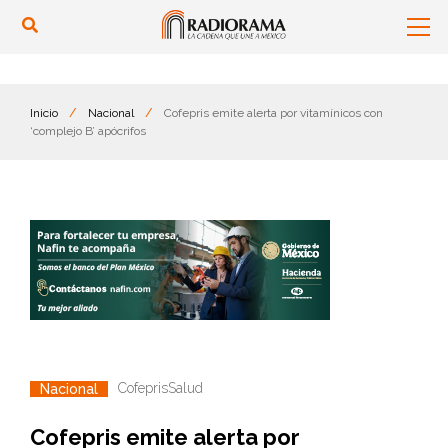
Inicio
/
Nacional
/
Cofepris emite alerta por vitamínicos con
‘complejo B’ apócrifos
Cofepris
Salud
Nacional
Cofepris emite alerta por