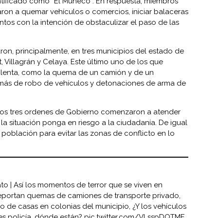
entificado como “El Muñeco”. En respuesta, miembros
on a quemar vehículos o comercios, iniciar balaceras
tos con la intención de obstaculizar el paso de las
ron, principalmente, en tres municipios del estado de
 Villagrán y Celaya. Este último uno de los que
olenta, como la quema de un camión y de un
más de robo de vehículos y detonaciones de arma de
e los tres ordenes de Gobierno comenzaron a atender
la situación ponga en riesgo a la ciudadanía. De igual
a población para evitar las zonas de conflicto en lo
ato
| Así los momentos de terror que se viven en
eportan quemas de camiones de transporte privado,
 de casas en colonias del municipio, ¿Y los vehículos
nes policía, dónde están?
pic.twitter.com/VLsspDQTME