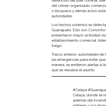
detención del líder criminal, id
del crimen organizado comenzar
o bloqueos y demás actos violen
autoridades.
Los hechos violentos se detecta
Guanajuato. Esto son Comonfort,
presentaron mayor actividad vi
establecimiento comercial. Ade
fuego.
Tras lo anterior, autoridades d
las emergencias para evitar que 
manera, se emitieron alertas a l
que se resuelve el asunto.
#Celaya
#Guanaju
Celaya, donde se r
además del incendio
militares, y los dro