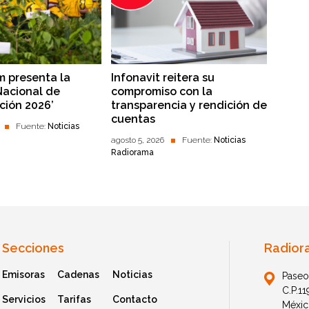
 presenta la
Infonavit reitera su
Nacional de
compromiso con la
ción 2026’
transparencia y rendición de
cuentas
Fuente:
Noticias
agosto 5, 2026
Fuente:
Noticias
Radiorama
Secciones
Radior
Emisoras
Cadenas
Noticias
Paseo
C.P.1
Servicios
Tarifas
Contacto
Méxic