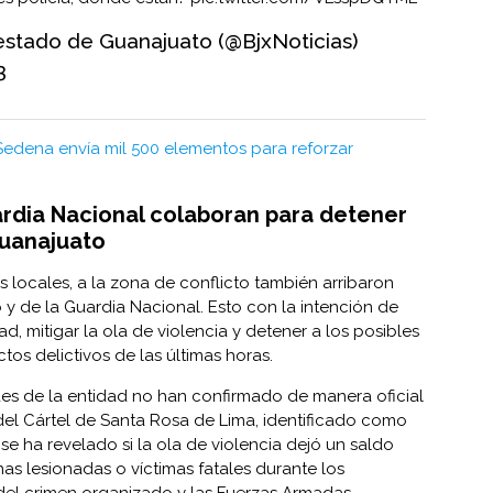
estado de Guanajuato (@BjxNoticias)
3
Sedena envía mil 500 elementos para reforzar
ardia Nacional colaboran para detener
Guanajuato
as locales, a la zona de conflicto también arribaron
 y de la
Guardia Nacional
. Esto con la intención de
ad, mitigar la ola de violencia y detener a los posibles
tos delictivos de las últimas horas.
es de la entidad no han confirmado de manera oficial
 del Cártel de Santa Rosa de Lima, identificado como
e ha revelado si la ola de violencia dejó un saldo
nas lesionadas o víctimas fatales durante los
del crimen organizado y las Fuerzas Armadas.