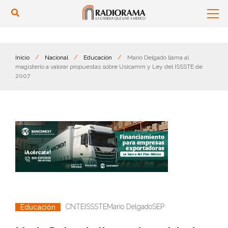
Inicio
/
Nacional
/
Educación
/
Mario Delgado llama al
magisterio a valorar propuestas sobre Usicamm y Ley del ISSSTE de
2007
CNTE
ISSSTE
Mario Delgado
SEP
Educación