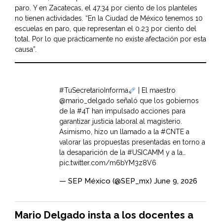
paro. Y en Zacatecas, el 47.34 por ciento de los planteles
no tienen actividades. “En la Ciudad de México tenemos 10
escuelas en paro, que representan el 0.23 por ciento del
total. Por lo que prácticamente no existe afectación por esta
causa”.
#TuSecretarioInforma
| El maestro
@mario_delgado
señaló que los gobiernos
de la
#4T
han impulsado acciones para
garantizar justicia laboral al magisterio.
Asimismo, hizo un llamado a la
#CNTE
a
valorar las propuestas presentadas en torno a
la desaparición de la
#USICAMM
y a la…
pic.twitter.com/m6bYM3z8V6
— SEP México (@SEP_mx)
June 9, 2026
Mario Delgado insta a los docentes a