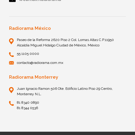
Radiorama México
Paseo de la Reforma 2620 Piso 2 Col. Lomas Altas C.P.11950
Alcaldía Miguel Hidalgo Ciudad de México, México
55 1105 0000
contacto@radiorama.com.mx
Radiorama Monterrey
Juan Ignacio Ramon 506 Ote. Edificio Latino Piso 29 Centro,
Monterrey N.L.
81 8340 0890
81 8344 0536