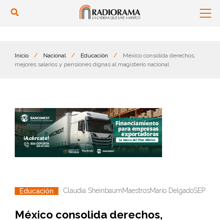
Inicio
/
Nacional
/
Educación
/
México consolida derechos,
mejores salarios y pensiones dignas al magisterio nacional
Claudia Sheinbaum
Maestros
Mario Delgado
SEP
Educación
México consolida derechos,