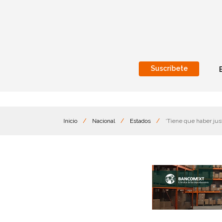
Suscríbete
Nacional
Internacionales
Inicio
/
Nacional
/
Estados
/
‘Tiene que haber jus