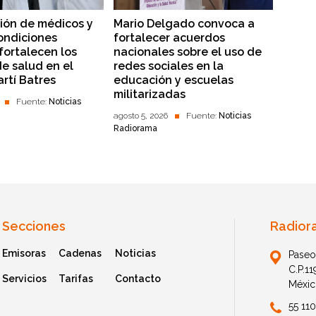
ión de médicos y
Mario Delgado convoca a
ondiciones
fortalecer acuerdos
fortalecen los
nacionales sobre el uso de
de salud en el
redes sociales en la
rtí Batres
educación y escuelas
militarizadas
Fuente:
Noticias
agosto 5, 2026
Fuente:
Noticias
Radiorama
Secciones
Radior
Emisoras
Cadenas
Noticias
Paseo
C.P.1
Servicios
Tarifas
Contacto
Méxic
55 11