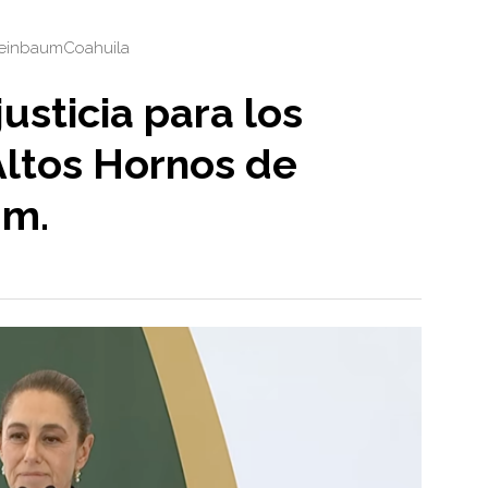
heinbaum
Coahuila
usticia para los
Altos Hornos de
um.