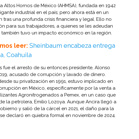
a Altos Hornos de México (AHMSA), fundada en 1942
gante industrial en el país; pero ahora está en un
tras una profunda crisis financiera y legal. Ello no
ión para sus trabajadores, a quienes se les adeudan
ue también tuvo un impacto económico en la región.
mos leer:
Sheinbaum encabeza entrega
a, Coahuila
is fue el arresto de su entonces presidente, Alonso
019, acusado de corrupción y lavado de dinero.
desde su privatización en 1991, estuvo implicado en
orrupción en México, específicamente por la venta a
tilizantes Agronitrogenados a Pemex, en un caso que
de la petrolera, Emilio Lozoya. Aunque Ancira llegó a
bierno y salió de la cárcel en 2021, el daño para la
e se declaró en quiebra formal en noviembre de 2024.