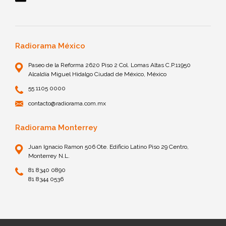
Radiorama México
Paseo de la Reforma 2620 Piso 2 Col. Lomas Altas C.P.11950
Alcaldía Miguel Hidalgo Ciudad de México, México
55 1105 0000
contacto@radiorama.com.mx
Radiorama Monterrey
Juan Ignacio Ramon 506 Ote. Edificio Latino Piso 29 Centro,
Monterrey N.L.
81 8340 0890
81 8344 0536