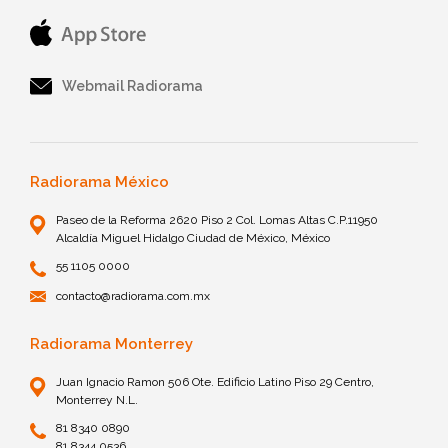
Webmail Radiorama
Radiorama México
Paseo de la Reforma 2620 Piso 2 Col. Lomas Altas C.P.11950
Alcaldía Miguel Hidalgo Ciudad de México, México
55 1105 0000
contacto@radiorama.com.mx
Radiorama Monterrey
Juan Ignacio Ramon 506 Ote. Edificio Latino Piso 29 Centro,
Monterrey N.L.
81 8340 0890
81 8344 0536