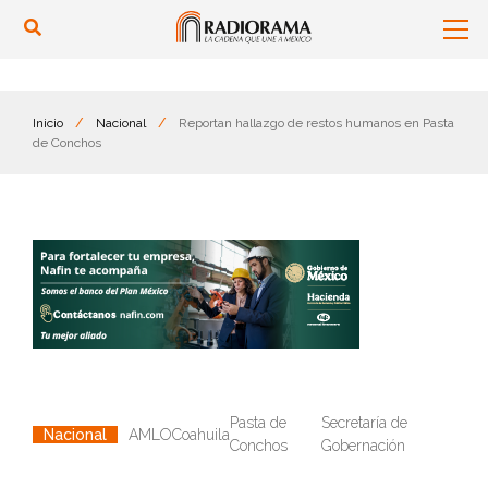
Inicio
/
Nacional
/
Reportan hallazgo de restos humanos en Pasta
de Conchos
Pasta de
Secretaría de
AMLO
Coahuila
Nacional
Conchos
Gobernación