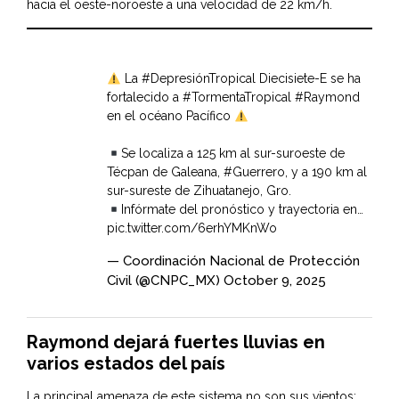
hacia el oeste-noroeste a una velocidad de 22 km/h.
La
#DepresiónTropical
Diecisiete-E se ha
fortalecido a
#TormentaTropical
#Raymond
en el océano Pacífico
Se localiza a 125 km al sur-suroeste de
Técpan de Galeana,
#Guerrero
, y a 190 km al
sur-sureste de Zihuatanejo, Gro.
Infórmate del pronóstico y trayectoria en…
pic.twitter.com/6erhYMKnWo
— Coordinación Nacional de Protección
Civil (@CNPC_MX)
October 9, 2025
Raymond dejará fuertes lluvias en
varios estados del país
La principal amenaza de este sistema no son sus vientos;