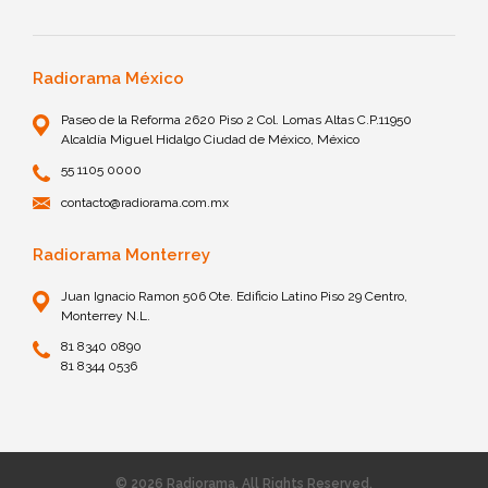
Radiorama México
Paseo de la Reforma 2620 Piso 2 Col. Lomas Altas C.P.11950
Alcaldía Miguel Hidalgo Ciudad de México, México
55 1105 0000
contacto@radiorama.com.mx
Radiorama Monterrey
Juan Ignacio Ramon 506 Ote. Edificio Latino Piso 29 Centro,
Monterrey N.L.
81 8340 0890
81 8344 0536
© 2026 Radiorama. All Rights Reserved.