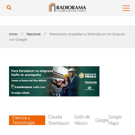
Inicio
/
Nacional
/
Mexicanos respaldan a Sheinbaum en disputa
con Google
Claudia
Golfo de
Google
Ciencia y
Google
Tecnología
Sheinbaum
México
Maps