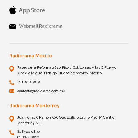
Webmail Radiorama
Radiorama México
Paseo de la Reforma 2620 Piso 2 Col. Lomas Altas C.P.11950
Alcaldía Miguel Hidalgo Ciudad de México, México
55 1105 0000
contacto@radiorama.com.mx
Radiorama Monterrey
Juan Ignacio Ramon 506 Ote. Edificio Latino Piso 29 Centro,
Monterrey N.L.
81 8340 0890
81 8344 0536