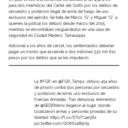
para dos miembros del Cártel del Gólfo por los delitos de
secuestro y portación ilegal de arma de fuego de uso
exclusivo del ejército. Se trata de Marco “G” y Miguel “G”, a
quienes la justicia los detuvo desde marzo del 2015,
mientras se encontraban resguardados en una casa de
seguridad en Ciudad Madero, Tamaulipas.
Adicional a los años de cárcel, los sentenciados deberán
pagar un monto que asciende a dos millones 530 mil 610
pesos por los delitos que se les imputaron.
La
#FGR
, en
@FGR_Tamps
, obtuvo 454 años
de prisión contra dos personas por secuestro
y portación de arma, uso exclusivo de
Fuerzas Armadas. Tras denuncia, elementos
de
@SEDENAmx
llegaron al lugar, donde
localizaron armas y personas privadas de su
libertad.
https://t.co/DToTCae36x
pic.twitter.com/QOIHU4B5m9