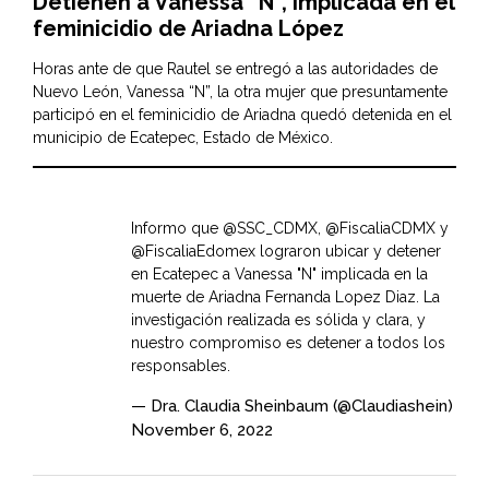
Detienen a Vanessa “N”, implicada en el
feminicidio de Ariadna López
Horas ante de que Rautel se entregó a las autoridades de
Nuevo León, Vanessa “N”, la otra mujer que presuntamente
participó en el feminicidio de Ariadna quedó detenida en el
municipio de Ecatepec, Estado de México.
Informo que
@SSC_CDMX
,
@FiscaliaCDMX
y
@FiscaliaEdomex
lograron ubicar y detener
en Ecatepec a Vanessa "N" implicada en la
muerte de Ariadna Fernanda Lopez Diaz. La
investigación realizada es sólida y clara, y
nuestro compromiso es detener a todos los
responsables.
— Dra. Claudia Sheinbaum (@Claudiashein)
November 6, 2022