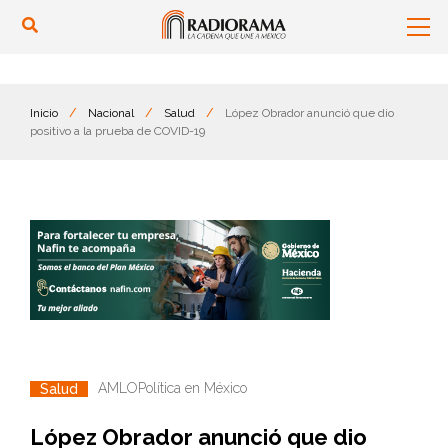
Inicio
/
Nacional
/
Salud
/
López Obrador anunció que dio
positivo a la prueba de COVID-19
AMLO
Política en México
Salud
López Obrador anunció que dio