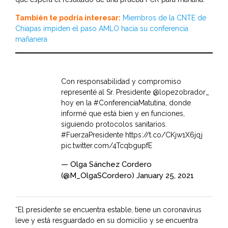
También te podría interesar:
Miembros de la CNTE de
Chiapas impiden el paso AMLO hacia su conferencia
mañanera
Con responsabilidad y compromiso
representé al Sr. Presidente
@lopezobrador_
hoy en la
#ConferenciaMatutina
, donde
informé que está bien y en funciones,
siguiendo protocolos sanitarios.
#FuerzaPresidente
https://t.co/CKjw1X6jqj
pic.twitter.com/4TcqbgupfE
— Olga Sánchez Cordero
(@M_OlgaSCordero)
January 25, 2021
“El presidente se encuentra estable, tiene un coronavirus
leve y está resguardado en su domicilio y se encuentra