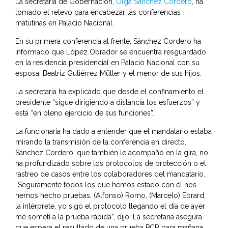
La secretaria de Gobernación,
Olga Sánchez Cordero
, ha
tomado el relevo para encabezar las conferencias
matutinas en Palacio Nacional.
En su primera conferencia al frente, Sánchez Cordero ha
informado que López Obrador se encuentra resguardado
en la residencia presidencial en Palacio Nacional con su
esposa, Beatriz Gutiérrez Müller y el menor de sus hijos.
La secretaria ha explicado que desde el confinamiento el
presidente “sigue dirigiendo a distancia los esfuerzos” y
está “en pleno ejercicio de sus funciones”.
La funcionaria ha dado a entender que el mandatario estaba
mirando la transmisión de la conferencia en directo.
Sánchez Cordero, que también le acompañó en la gira, no
ha profundizado sobre los protocolos de protección o el
rastreo de casos entre los colaboradores del mandatario.
“Seguramente todos los que hemos estado con él nos
hemos hecho pruebas, (Alfonso) Romo, (Marcelo) Ebrard,
la intérprete, yo sigo el protocolo llegando el día de ayer
me sometí a la prueba rápida”, dijo. La secretaria asegura
que espera el resultado de una prueba PCR para mañana.