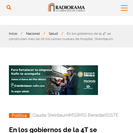
Inicio
/
Nacional
/
Salud
/
En los gobiernos de la 4T se
construirán más de 16 mil camas nuevas de hospital: Sheinbaum
Claudia Sheinbaum
IMSS
IMSS Bienestar
ISSSTE
Política
En los gobiernos de la 4T se