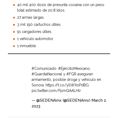
40 mil 400 dosis de presunta cocaína con un peso
total estimado de 20.8 kilos.
27 armas largas.
3 mil 190 cartuchos útiles.
91 cargadores útiles.
1 vehículo automotor.
1 inmueble.
#Comunicado
.
#EjércitoMexicano
,
#GuardiaNacional
y
#FGR
aseguran
armamento, posible droga y vehículo en
Sonora.
https://t.co/yllWXoPdBG
pic.twitter.com/FpmQAALHlr
— @SEDENAmx (@SEDENAmx)
March 2,
2023