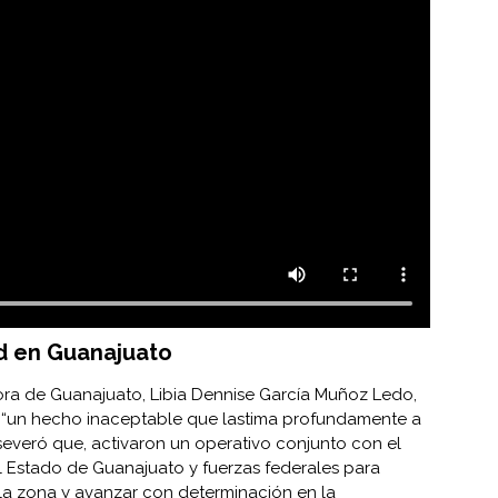
d en Guanajuato
ora de Guanajuato, Libia Dennise García Muñoz Ledo,
 “un hecho inaceptable que lastima profundamente a
aseveró que, activaron un operativo conjunto con el
el Estado de Guanajuato y fuerzas federales para
r la zona y avanzar con determinación en la