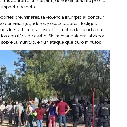
a trasladaron a un hospital, donde finalmente perdió
r impacto de bala.
ortes preliminares, la violencia irrumpió al concluir
e convivían jugadores y espectadores. Testigos
enos tres vehículos, desde los cuales descendieron
os con rifles de asalto. Sin mediar palabra, abrieron
sobre la multitud, en un ataque que duró minutos.