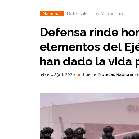
Defensa
Ejército Mexixcano
Nacional
Defensa rinde ho
elementos del Ej
han dado la vida p
febrero 23rd, 2026
Fuente:
Noticias Radiorama