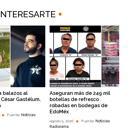
 INTERESARTE
a balazos al
Aseguran más de 249 mil
r César Gastélum,
botellas de refresco
a
robadas en bodegas de
EdoMéx
Fuente:
Noticias
agosto 5, 2026
Fuente:
Noticias
Radiorama