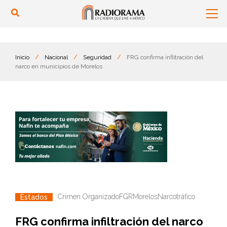
Inicio
/
Nacional
/
Seguridad
/
FRG confirma infiltración del
narco en municipios de Morelos
Crimen Organizado
FGR
Morelos
Narcotráfico
Estados
FRG confirma infiltración del narco