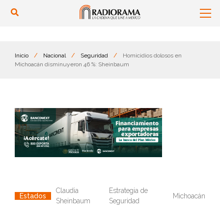
Inicio
/
Nacional
/
Seguridad
/
Homicidios dolosos en
Michoacán disminuyeron 46 %: Sheinbaum
Claudia
Estrategia de
Michoacán
Estados
Sheinbaum
Seguridad