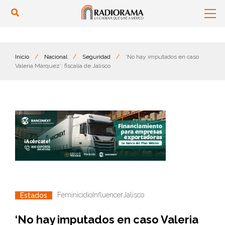
Inicio
/
Nacional
/
Seguridad
/
‘No hay imputados en caso
Valeria Márquez’: fiscalía de Jalisco
Feminicidio
Influencer
Jalisco
Estados
‘No hay imputados en caso Valeria