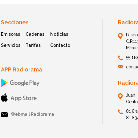
Secciones
Radior
Emisoras
Cadenas
Noticias
Paseo
C.P.1
Servicios
Tarifas
Contacto
Méxic
55 11
conta
APP Radiorama
Radior
Juan 
Centr
81 83
Webmail Radiorama
81 83