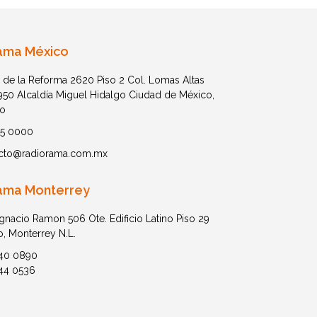
ama México
 de la Reforma 2620 Piso 2 Col. Lomas Altas
1950 Alcaldía Miguel Hidalgo Ciudad de México,
o
05 0000
cto@radiorama.com.mx
ama Monterrey
Ignacio Ramon 506 Ote. Edificio Latino Piso 29
o, Monterrey N.L.
40 0890
44 0536