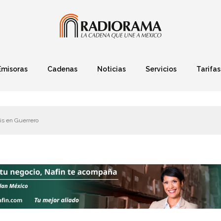
Emisoras
Cadenas
Noticias
Servicios
Tarifas
Política
Finanzas
Deportes
Ciencia y Tec
is en Guerrero