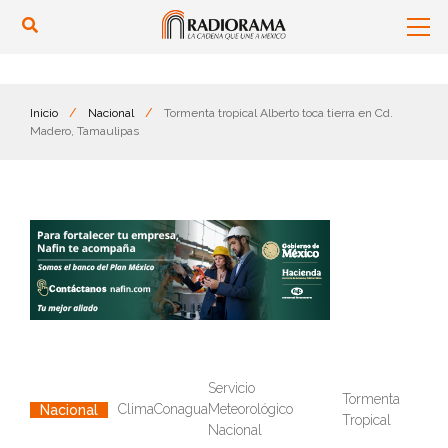
Inicio
/
Nacional
/
Tormenta tropical Alberto toca tierra en Cd.
Madero, Tamaulipas
Servicio
Tormenta
Clima
Conagua
Meteorológico
Nacional
Tropical
Nacional