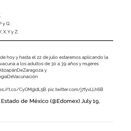
.
P y Q.
, X, Y y Z.
 de hoy y hasta el 22 de julio estaremos aplicando la
 vacuna a los adultos de 30 a 39 años y mujeres
AtizapánDeZaragoza
y
tegiaDeVacunación
ps://t.co/CyOMgIdL5B
.
pic.twitter.com/j7fyvLLh6B
l Estado de México (@Edomex)
July 19,