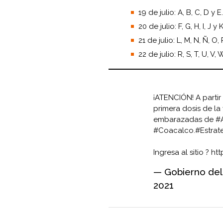
19 de julio: A, B, C, D y E.
20 de julio: F, G, H, I, J y K
21 de julio: L, M, N, Ñ, O, 
22 de julio: R, S, T, U, V, W
¡ATENCIÓN! A partir
primera dosis de la
embarazadas de
#
#Coacalco
.
#Estra
Ingresa al sitio ?
htt
— Gobierno de
2021