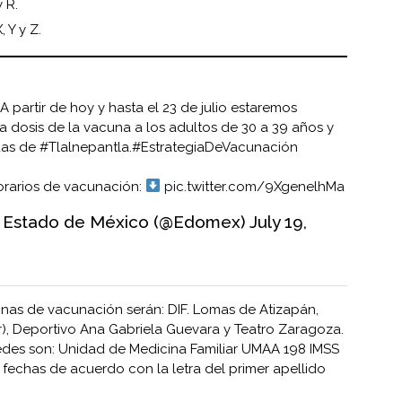
y R.
, Y y Z.
A partir de hoy y hasta el 23 de julio estaremos
a dosis de la vacuna a los adultos de 30 a 39 años y
das de
#Tlalnepantla
.
#EstrategiaDeVacunación
orarios de vacunación:
pic.twitter.com/9XgenelhMa
l Estado de México (@Edomex)
July 19,
nas de vacunación serán: DIF. Lomas de Atizapán,
ar), Deportivo Ana Gabriela Guevara y Teatro Zaragoza.
edes son: Unidad de Medicina Familiar UMAA 198 IMSS
 fechas de acuerdo con la letra del primer apellido