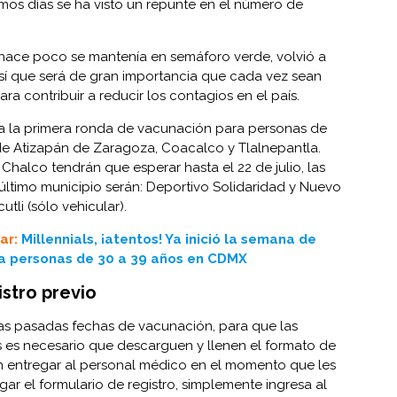
imos días se ha visto un repunte en el número de
 hace poco se mantenía en semáforo verde, volvió a
sí que será de gran importancia que cada vez sean
a contribuir a reducir los contagios en el país.
nicia la primera ronda de vacunación para personas de
de Atizapán de Zaragoza, Coacalco y Tlalnepantla.
 Chalco tendrán que esperar hasta el 22 de julio, las
ltimo municipio serán: Deportivo Solidaridad y Nuevo
li (sólo vehicular).
ar:
Millennials, ¡atentos! Ya inició la semana de
a personas de 30 a 39 años en CDMX
stro previo
s pasadas fechas de vacunación, para que las
s es necesario que descarguen y llenen el formato de
 entregar al personal médico en el momento que les
ar el formulario de registro, simplemente ingresa al