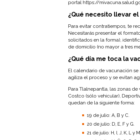
portal
https://mivacuna.salud.g
¿Qué necesito llevar el
Para evitar contratiempos, te 
Necesitarás presentar el format
solicitados en la forma), identi
de domicilio (no mayor a tres m
¿Qué día me toca la va
El calendario de vacunación se m
agiliza el proceso y se evitan a
Para Tlalnepantla, las zonas de
Costco (sólo vehicular), Deporti
quedan de la siguiente forma:
19 de julio: A, B y C.
20 de julio: D, E, F y G.
21 de julio: H, I, J, K, L y M