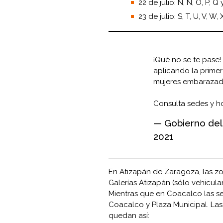
22 de julio: N, Ñ, O, P, Q 
23 de julio: S, T, U, V, W, X
¡Qué no se te pase! 
aplicando la primer
mujeres embaraza
Consulta sedes y h
— Gobierno de
2021
En Atizapán de Zaragoza, las zo
Galerías Atizapán (sólo vehicul
Mientras que en Coacalco las s
Coacalco y Plaza Municipal. Las
quedan así: