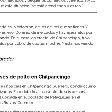
 los mercados y pequeños comercios. Ante ello, AMLO
e esta situación “se está atendiendo y es real”.
do es la extorsión, de los delitos que se tienen. Y
 en eso. Dominio de mercados y hay asesinatos por
ajando. En el caso, en efecto, de Chilpancingo, tuvo
atos por cobro de cuotas, moches. Y estamos viendo
brador.
ses de pollo en Chilpancingo
ace unos días en Chilpancingo Guerrero, donde ocurrió
ivados. Esto debido al asesinato de seis personas
s ubicada en el poblado de Petaquillas, en el
s Bravos, Guerrero.
tes decidieron suspender la venta de pollo en el