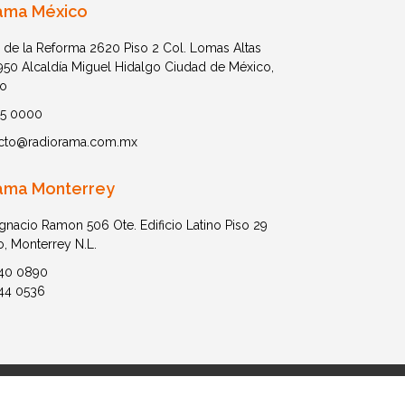
ama México
 de la Reforma 2620 Piso 2 Col. Lomas Altas
1950 Alcaldía Miguel Hidalgo Ciudad de México,
o
05 0000
cto@radiorama.com.mx
ama Monterrey
Ignacio Ramon 506 Ote. Edificio Latino Piso 29
o, Monterrey N.L.
40 0890
44 0536