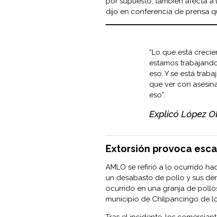
por supuesto, también afecta a
dijo en conferencia de prensa qu
“Lo que está crecien
estamos trabajando
eso. Y se está trab
que ver con asesin
eso”.
Explicó López O
Extorsión provoca esca
AMLO se refirió a lo ocurrido h
un desabasto de pollo y sus der
ocurrido en una granja de pollo
municipio de Chilpancingo de lo
Tras el incidente, los comercian