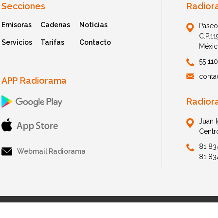
Secciones
Radior
Emisoras
Cadenas
Noticias
Paseo
C.P.1
Servicios
Tarifas
Contacto
Méxic
55 11
conta
APP Radiorama
Radior
Juan 
Centr
81 83
Webmail Radiorama
81 83
© 2026 Radiorama. All Rights Reserved.