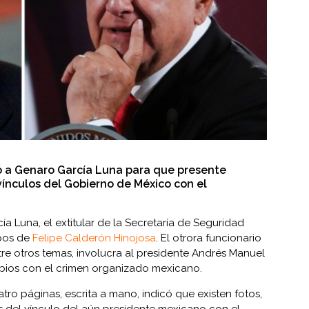
ó a Genaro García Luna para que presente
vínculos del Gobierno de México con el
a Luna, el extitular de la Secretaría de Seguridad
mpos de
Felipe Calderón Hinojosa
. El otrora funcionario
tre otros temas, involucra al presidente Andrés Manuel
bios con el crimen organizado mexicano.
tro páginas, escrita a mano, indicó que existen fotos,
as del vínculo del aún presidente mexicano con el