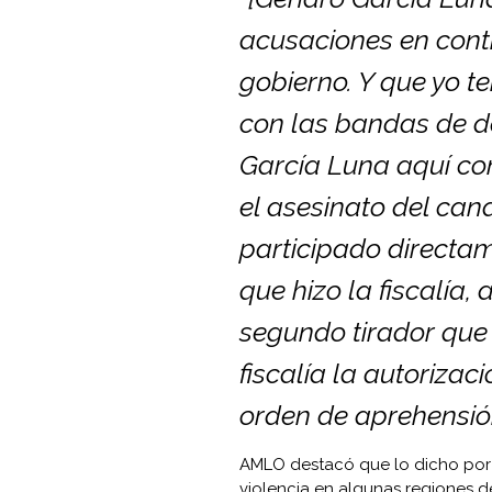
acusaciones en contr
gobierno. Y que yo te
con las bandas de de
García Luna aquí com
el asesinato del can
participado directam
que hizo la fiscalía,
segundo tirador que p
fiscalía la autorizac
orden de aprehensión
AMLO destacó que lo dicho por G
violencia en algunas regiones d