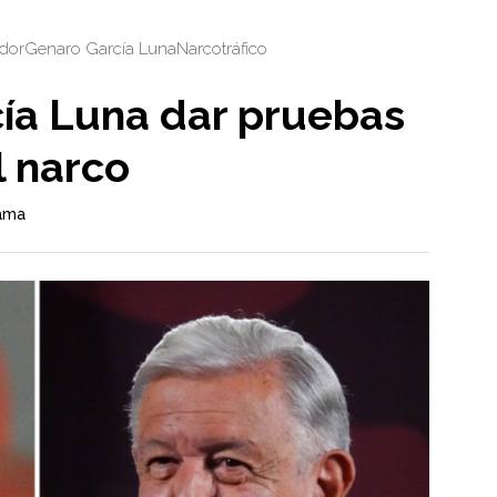
dor
Genaro García Luna
Narcotráfico
ía Luna dar pruebas
l narco
rama