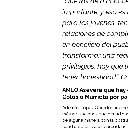
“Que los dé a conocer
importante, y eso e
para los jóvenes, te
relaciones de compli
en beneficio del pueb
transformar una reali
privilegios, hay que
tener honestidad”. 
AMLO Asevera que hay 
Colosio Murrieta por par
Además, López Obrador arremeti
más acusaciones que perjudicarí
de alguna manera con la obstruc
candidato priista a la presidenc