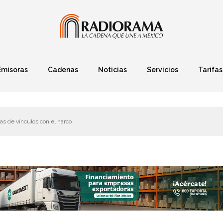
Emisoras
Cadenas
Noticias
Servicios
Tarifas
Política
Finanzas
Deportes
Ciencia y Tec
s de vínculos con el narco