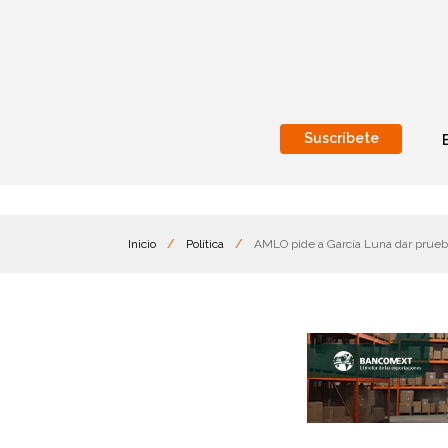
Suscríbete
Nacional
Internacionales
Inicio
/
Política
/
AMLO pide a García Luna dar prueba