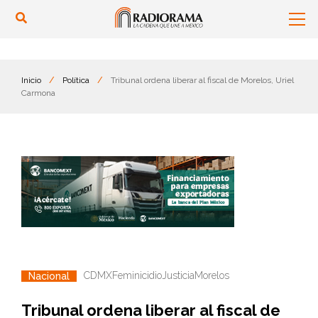
Inicio
/
Política
/
Tribunal ordena liberar al fiscal de Morelos, Uriel
Carmona
CDMX
Feminicidio
Justicia
Morelos
Nacional
Tribunal ordena liberar al fiscal de