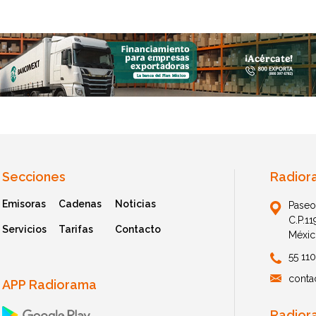
Secciones
Radior
Emisoras
Cadenas
Noticias
Paseo
C.P.1
Servicios
Tarifas
Contacto
Méxic
55 11
conta
APP Radiorama
Radior