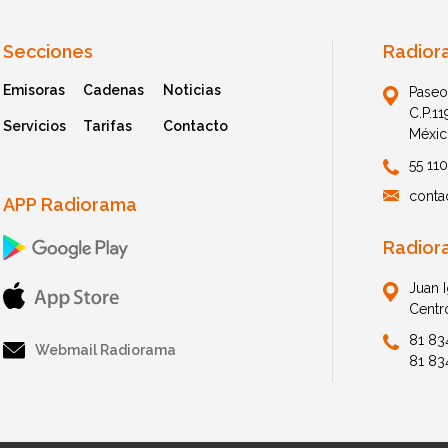
Secciones
Radior
Emisoras
Cadenas
Noticias
Paseo
C.P.1
Servicios
Tarifas
Contacto
Méxic
55 11
conta
APP Radiorama
Radior
Juan 
Centr
81 83
Webmail Radiorama
81 83