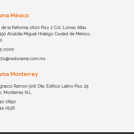
ama México
 de la Reforma 2620 Piso 2 Col. Lomas Altas
1950 Alcaldía Miguel Hidalgo Ciudad de México,
o
05 0000
cto@radiorama.com.mx
ama Monterrey
Ignacio Ramon 506 Ote. Edificio Latino Piso 29
o, Monterrey N.L.
40 0890
44 0536