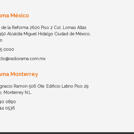
ama México
 de la Reforma 2620 Piso 2 Col. Lomas Altas
1950 Alcaldía Miguel Hidalgo Ciudad de México,
o
05 0000
cto@radiorama.com.mx
ama Monterrey
Ignacio Ramon 506 Ote. Edificio Latino Piso 29
o, Monterrey N.L.
40 0890
44 0536