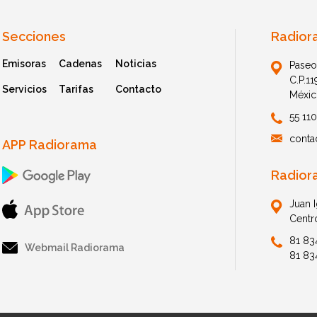
Secciones
Radior
Emisoras
Cadenas
Noticias
Paseo
C.P.1
Servicios
Tarifas
Contacto
Méxic
55 11
conta
APP Radiorama
Radior
Juan 
Centr
81 83
Webmail Radiorama
81 83