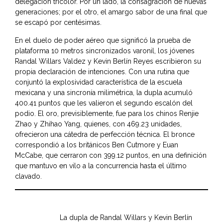
delegación tricolor. Por un lado, la consagración de nuevas
generaciones; por el otro, el amargo sabor de una final que
se escapó por centésimas.
En el duelo de poder aéreo que significó la prueba de
plataforma 10 metros sincronizados varonil, los jóvenes
Randal Willars Valdez y Kevin Berlín Reyes escribieron su
propia declaración de intenciones. Con una rutina que
conjuntó la explosividad característica de la escuela
mexicana y una sincronía milimétrica, la dupla acumuló
400.41 puntos que les valieron el segundo escalón del
podio. El oro, previsiblemente, fue para los chinos Renjie
Zhao y Zhihao Yang, quienes, con 469.23 unidades,
ofrecieron una cátedra de perfección técnica. El bronce
correspondió a los británicos Ben Cutmore y Euan
McCabe, que cerraron con 399.12 puntos, en una definición
que mantuvo en vilo a la concurrencia hasta el último
clavado.
La dupla de Randal Willars y Kevin Berlín