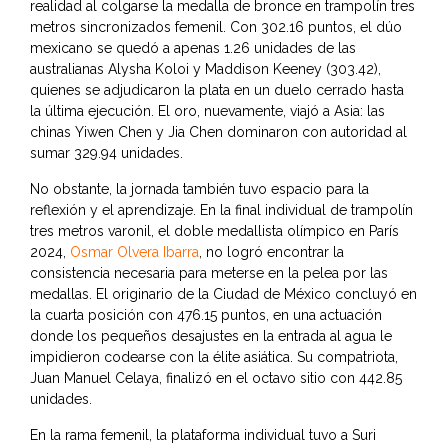
realidad al colgarse la medalla de bronce en trampolín tres
metros sincronizados femenil. Con 302.16 puntos, el dúo
mexicano se quedó a apenas 1.26 unidades de las
australianas Alysha Koloi y Maddison Keeney (303.42),
quienes se adjudicaron la plata en un duelo cerrado hasta
la última ejecución. El oro, nuevamente, viajó a Asia: las
chinas Yiwen Chen y Jia Chen dominaron con autoridad al
sumar 329.94 unidades.
No obstante, la jornada también tuvo espacio para la
reflexión y el aprendizaje. En la final individual de trampolín
tres metros varonil, el doble medallista olímpico en París
2024,
Osmar Olvera Ibarra
, no logró encontrar la
consistencia necesaria para meterse en la pelea por las
medallas. El originario de la Ciudad de México concluyó en
la cuarta posición con 476.15 puntos, en una actuación
donde los pequeños desajustes en la entrada al agua le
impidieron codearse con la élite asiática. Su compatriota,
Juan Manuel Celaya, finalizó en el octavo sitio con 442.85
unidades.
En la rama femenil, la plataforma individual tuvo a Suri