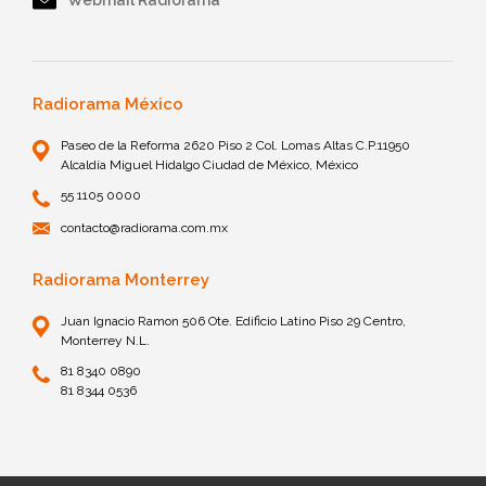
Webmail Radiorama
Radiorama México
Paseo de la Reforma 2620 Piso 2 Col. Lomas Altas C.P.11950
Alcaldía Miguel Hidalgo Ciudad de México, México
55 1105 0000
contacto@radiorama.com.mx
Radiorama Monterrey
Juan Ignacio Ramon 506 Ote. Edificio Latino Piso 29 Centro,
Monterrey N.L.
81 8340 0890
81 8344 0536