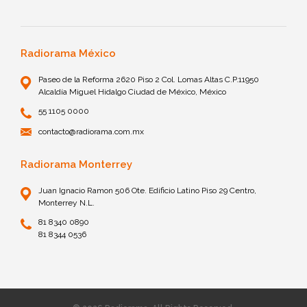
Radiorama México
Paseo de la Reforma 2620 Piso 2 Col. Lomas Altas C.P.11950
Alcaldía Miguel Hidalgo Ciudad de México, México
55 1105 0000
contacto@radiorama.com.mx
Radiorama Monterrey
Juan Ignacio Ramon 506 Ote. Edificio Latino Piso 29 Centro,
Monterrey N.L.
81 8340 0890
81 8344 0536