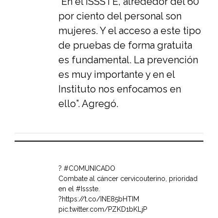
“En el ISSSTE, alrededor del 60
por ciento del personal son
mujeres. Y el acceso a este tipo
de pruebas de forma gratuita
es fundamental. La prevención
es muy importante y en el
Instituto nos enfocamos en
ello”. Agregó.
?
#COMUNICADO
Combate al cáncer cervicouterino, prioridad
en el
#Issste
.
?
https://t.co/INE85bHTIM
pic.twitter.com/PZKD1bKLjP