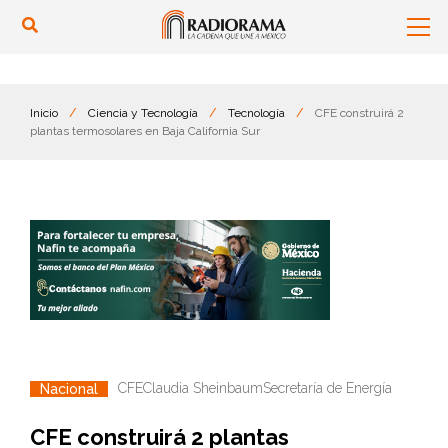
Inicio
/
Ciencia y Tecnología
/
Tecnología
/
CFE construirá 2
plantas termosolares en Baja California Sur
CFE
Claudia Sheinbaum
Secretaría de Energía
Nacional
CFE construirá 2 plantas