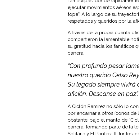
Tamaulipas, donde rápidamente s
ejecutar movimientos aéreos espe
tope”. A lo largo de su trayect
respetados y queridos por la afi
A través de la propia cuenta ofi
compartieron la lamentable not
su gratitud hacia los fanáticos 
carrera.
“Con profundo pesar lame
nuestro querido Celso Reye
Su legado siempre vivirá 
afición. Descanse en paz”.
A Ciclón Ramírez no sólo lo con
por encarnar a otros íconos de 
obstante, bajo el manto de “Cic
carrera, formando parte de la le
Solitaria y El Pantera II. Junto