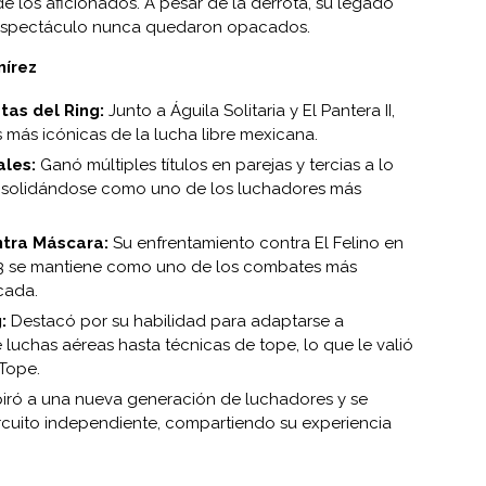
los aficionados. A pesar de la derrota, su legado
 espectáculo nunca quedaron opacados.
mírez
tas del Ring:
Junto a Águila Solitaria y El Pantera II,
s más icónicas de la lucha libre mexicana.
ales:
Ganó múltiples títulos en parejas y tercias a lo
onsolidándose como uno de los luchadores más
tra Máscara:
Su enfrentamiento contra El Felino en
93 se mantiene como uno de los combates más
cada.
:
Destacó por su habilidad para adaptarse a
e luchas aéreas hasta técnicas de tope, lo que le valió
 Tope.
piró a una nueva generación de luchadores y se
rcuito independiente, compartiendo su experiencia