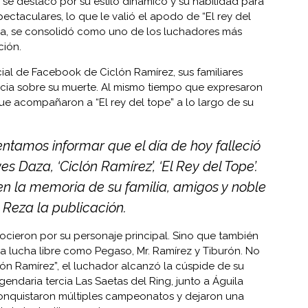
e destacó por su estilo dinámico y su habilidad para
ctaculares, lo que le valió el apodo de “El rey del
oria, se consolidó como uno de los luchadores más
ción.
cial de Facebook de Ciclón Ramírez, sus familiares
icia sobre su muerte. Al mismo tiempo que expresaron
que acompañaron a “El rey del tope” a lo largo de su
ntamos informar que el día de hoy falleció
s Daza, ‘Ciclón Ramírez’, ‘El Rey del Tope’.
en la memoria de su familia, amigos y noble
 Reza la publicación.
ocieron por su personaje principal. Sino que también
la lucha libre como Pegaso, Mr. Ramírez y Tiburón. No
lón Ramírez”, el luchador alcanzó la cúspide de su
gendaria tercia Las Saetas del Ring, junto a Águila
s, conquistaron múltiples campeonatos y dejaron una