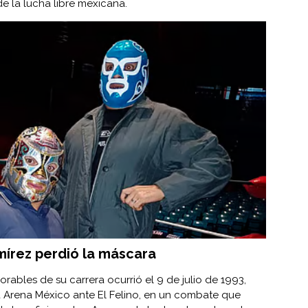
de la lucha libre mexicana.
mírez perdió la máscara
bles de su carrera ocurrió el 9 de julio de 1993,
 Arena México ante El Felino, en un combate que