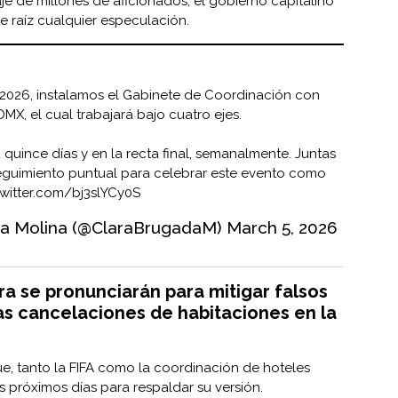
aje de millones de aficionados, el gobierno capitalino
e raíz cualquier especulación.
l2026
, instalamos el Gabinete de Coordinación con
DMX
, el cual trabajará bajo cuatro ejes.
uince días y en la recta final, semanalmente. Juntas
eguimiento puntual para celebrar este evento como
twitter.com/bj3slYCy0S
da Molina (@ClaraBrugadaM)
March 5, 2026
ra se pronunciarán para mitigar falsos
s cancelaciones de habitaciones en la
e, tanto la FIFA como la coordinación de hoteles
s próximos días para respaldar su versión.