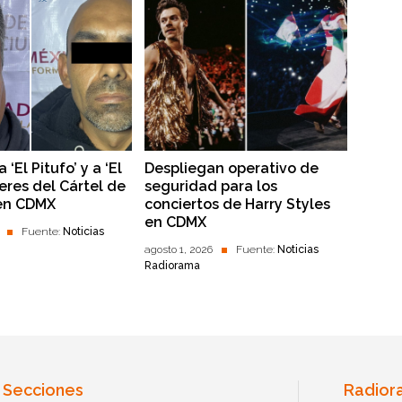
‘El Pitufo’ y a ‘El
Despliegan operativo de
íderes del Cártel de
seguridad para los
 en CDMX
conciertos de Harry Styles
en CDMX
Fuente:
Noticias
agosto 1, 2026
Fuente:
Noticias
Radiorama
Secciones
Radior