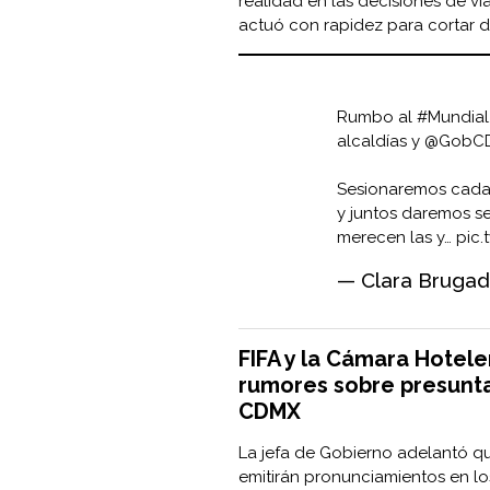
realidad en las decisiones de vi
actuó con rapidez para cortar d
Rumbo al
#Mundia
alcaldías y
@GobC
Sesionaremos cada q
y juntos daremos s
merecen las y…
pic.
— Clara Bruga
FIFA y la Cámara Hotele
rumores sobre presunta
CDMX
La jefa de Gobierno adelantó qu
emitirán pronunciamientos en lo