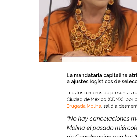
La mandataria capitalina atr
a ajustes logísticos de selec
Tras los rumores de presuntas 
Ciudad de México (CDMX), por par
Brugada Molina
, salió a desmen
“No hay cancelaciones ma
Molina el pasado miércole
de Coordinación con las A