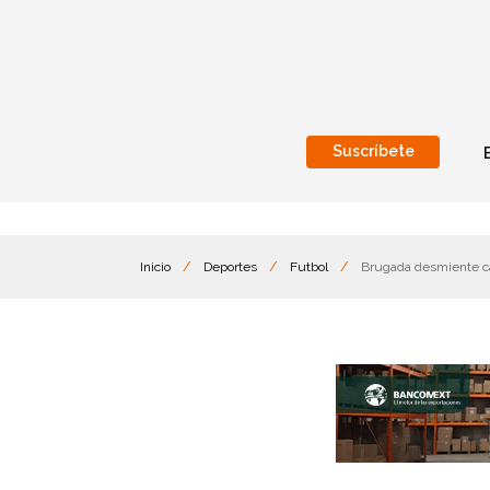
Suscríbete
Nacional
Internacionales
Inicio
/
Deportes
/
Futbol
/
Brugada desmiente c