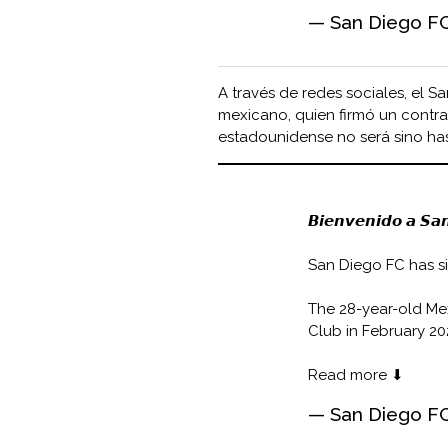
— San Diego F
A través de redes sociales, el 
mexicano, quien firmó un contra
estadounidense no será sino has
𝘽𝙞𝙚𝙣𝙫𝙚𝙣𝙞𝙙𝙤 𝙖 𝙎𝙖
San Diego FC has si
The 28-year-old Mex
Club in February 20
Read more ⬇
— San Diego F