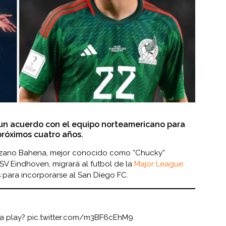
 un acuerdo con el equipo norteamericano para
 próximos cuatro años.
Lozano Bahena, mejor conocido como “Chucky”
SV Eindhoven, migrará al futbol de la
Major League
 para incorporarse al San Diego FC.
na play?
pic.twitter.com/m3BF6cEhM9