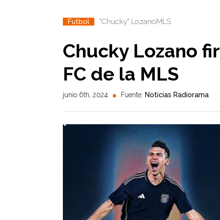
"Chucky" Lozano
MLS
Futbol
Chucky Lozano fi
FC de la MLS
junio 6th, 2024
Fuente:
Noticias Radiorama