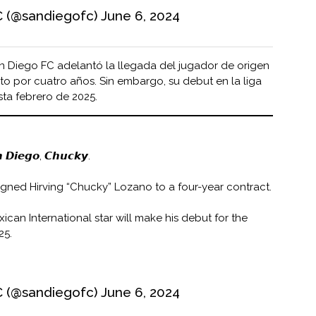
C (@sandiegofc)
June 6, 2024
San Diego FC adelantó la llegada del jugador de origen
to por cuatro años. Sin embargo, su debut en la liga
ta febrero de 2025.
 𝘿𝙞𝙚𝙜𝙤, 𝘾𝙝𝙪𝙘𝙠𝙮.
gned Hirving “Chucky” Lozano to a four-year contract.
ican International star will make his debut for the
25.
C (@sandiegofc)
June 6, 2024