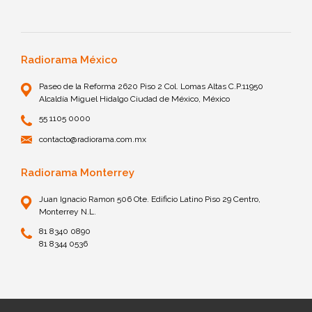
Radiorama México
Paseo de la Reforma 2620 Piso 2 Col. Lomas Altas C.P.11950
Alcaldía Miguel Hidalgo Ciudad de México, México
55 1105 0000
contacto@radiorama.com.mx
Radiorama Monterrey
Juan Ignacio Ramon 506 Ote. Edificio Latino Piso 29 Centro,
Monterrey N.L.
81 8340 0890
81 8344 0536