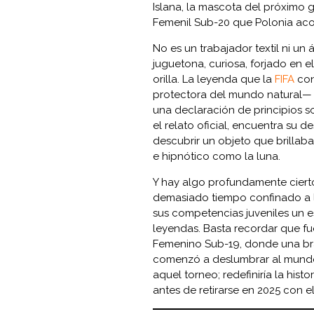
Islana, la mascota del próximo 
Femenil Sub-20 que Polonia aco
No es un trabajador textil ni un 
juguetona, curiosa, forjado en e
orilla. La leyenda que la
FIFA
con
protectora del mundo natural— 
una declaración de principios so
el relato oficial, encuentra su de
descubrir un objeto que brillaba
e hipnótico como la luna.
Y hay algo profundamente cierto
demasiado tiempo confinado a l
sus competencias juveniles un e
leyendas. Basta recordar que f
Femenino Sub-19, donde una bras
comenzó a deslumbrar al mundo.
aquel torneo; redefiniría la his
antes de retirarse en 2025 con 