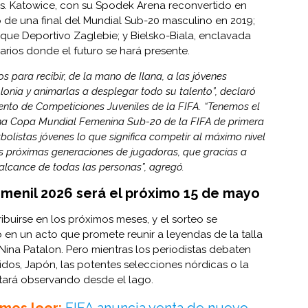
es. Katowice, con su Spodek Arena reconvertido en
o de una final del Mundial Sub-20 masculino en 2019;
ue Deportivo Zaglebie; y Bielsko-Biala, enclavada
arios donde el futuro se hará presente.
 para recibir, de la mano de Ilana, a las jóvenes
onia y animarlas a desplegar todo su talento”, declaró
ento de Competiciones Juveniles de la FIFA. “Tenemos el
na Copa Mundial Femenina Sub-20 de la FIFA de primera
bolistas jóvenes lo que significa competir al máximo nivel
las próximas generaciones de jugadoras, que gracias a
 alcance de todas las personas”, agregó.
emenil 2026 será el próximo 15 de mayo
buirse en los próximos meses, y el sorteo se
 en un acto que promete reunir a leyendas de la talla
ina Patalon. Pero mientras los periodistas debaten
idos, Japón, las potentes selecciones nórdicas o la
estará observando desde el lago.
mos leer:
FIFA anuncia venta de nuevo