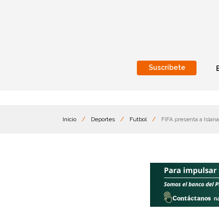
Suscríbete
Nacional
Internacionales
Inicio
/
Deportes
/
Futbol
/
FIFA presenta a Islan