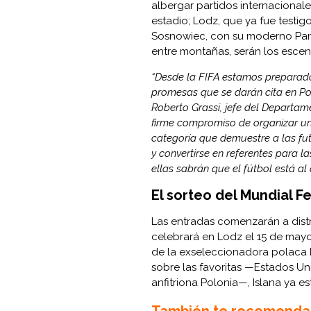
albergar partidos internacional
estadio; Lodz, que ya fue testig
Sosnowiec, con su moderno Parq
entre montañas, serán los escen
“Desde la FIFA estamos preparados
promesas que se darán cita en Pol
Roberto Grassi, jefe del Departam
firme compromiso de organizar u
categoría que demuestre a las fut
y convertirse en referentes para 
ellas sabrán que el fútbol está al
El sorteo del Mundial F
Las entradas comenzarán a distri
celebrará en Lodz el 15 de mayo
de la exseleccionadora polaca N
sobre las favoritas —Estados Un
anfitriona Polonia—, Islana ya 
También te recomenda