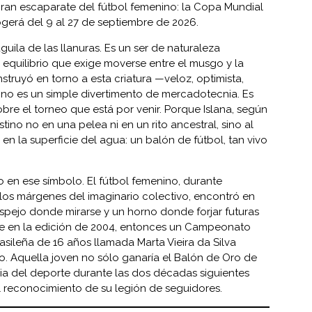
gran escaparate del fútbol femenino: la Copa Mundial
gerá del 9 al 27 de septiembre de 2026.
águila de las llanuras. Es un ser de naturaleza
l equilibrio que exige moverse entre el musgo y la
struyó en torno a esta criatura —veloz, optimista,
no es un simple divertimento de mercadotecnia. Es
bre el torneo que está por venir. Porque Islana, según
stino no en una pelea ni en un rito ancestral, sino al
 en la superficie del agua: un balón de fútbol, tan vivo
 en ese símbolo. El fútbol femenino, durante
os márgenes del imaginario colectivo, encontró en
spejo donde mirarse y un horno donde forjar futuras
ue en la edición de 2004, entonces un Campeonato
ileña de 16 años llamada Marta Vieira da Silva
 Aquella joven no sólo ganaría el Balón de Oro de
toria del deporte durante las dos décadas siguientes
el reconocimiento de su legión de seguidores.