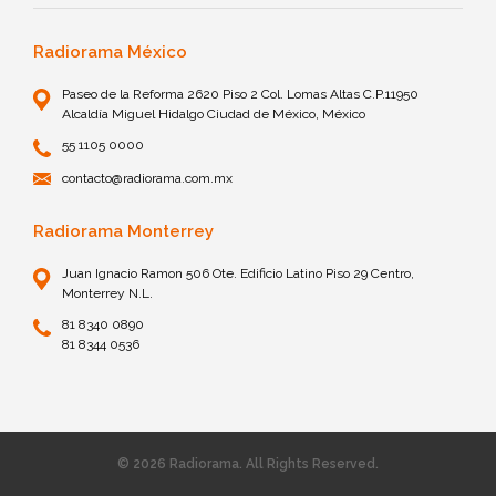
Radiorama México
Paseo de la Reforma 2620 Piso 2 Col. Lomas Altas C.P.11950
Alcaldía Miguel Hidalgo Ciudad de México, México
55 1105 0000
contacto@radiorama.com.mx
Radiorama Monterrey
Juan Ignacio Ramon 506 Ote. Edificio Latino Piso 29 Centro,
Monterrey N.L.
81 8340 0890
81 8344 0536
© 2026 Radiorama. All Rights Reserved.