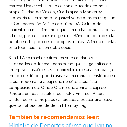
hoteles y, sobre todo, la venta de entradas— ya está en
marcha. Una eventual reubicación a ciudades como la
propia Ciudad de México, Guadalajara o Monterrey
supondría un terremoto organizativo de primera magnitud.
La Confederación Asiática de Fútbol (AFC) trató de
aparentar calma, afirmando que Irán no ha comunicado su
retirada, pero el secretario general, Windsor John, dejó la
pelota en el tejado de los propios iraníes: “A fin de cuentas,
es la federación quien debe decidir”.
Si la FIFA se mantiene firme en su calendario y las
autoridades de Teherán consideran que las garantías de
Trump son insuficientes —o directamente una trampa—, el
mundo del fútbol podría asistir a una renuncia histórica en
la era moderna. Una baja que no sólo alteraría la
composición del Grupo G, sino que abriría la caja de
Pandora de los sustitutos, con Irak y Emiratos Árabes
Unidos como principales candidatos a ocupar una plaza
que, por ahora, pende de un hilo muy frágil.
También te recomendamos leer:
Ministro de Deportes afirma que Irán no