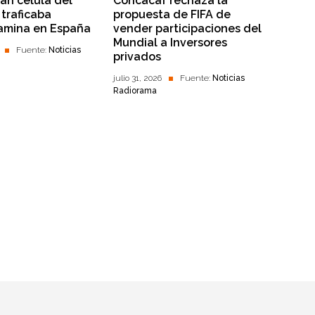
lan célula del
Concacaf rechaza la
traficaba
propuesta de FIFA de
amina en España
vender participaciones del
Mundial a Inversores
Fuente:
Noticias
privados
julio 31, 2026
Fuente:
Noticias
Radiorama