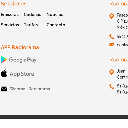
Secciones
Radior
Emisoras
Cadenas
Noticias
Paseo
C.P.1
Servicios
Tarifas
Contacto
Méxic
55 11
conta
APP Radiorama
Radior
Juan 
Centr
81 83
Webmail Radiorama
81 83
© 2026 Radiorama. All Rights Reserved.