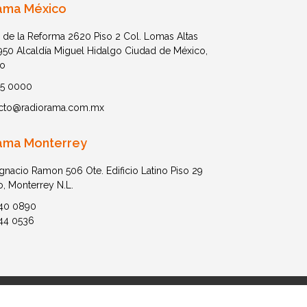
ama México
 de la Reforma 2620 Piso 2 Col. Lomas Altas
1950 Alcaldía Miguel Hidalgo Ciudad de México,
o
05 0000
cto@radiorama.com.mx
ama Monterrey
Ignacio Ramon 506 Ote. Edificio Latino Piso 29
o, Monterrey N.L.
40 0890
44 0536