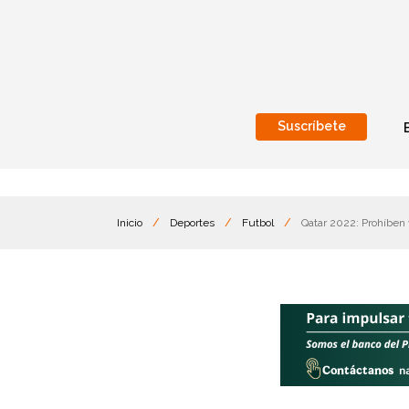
Suscríbete
Nacional
Internacionales
Inicio
/
Deportes
/
Futbol
/
Qatar 2022: Prohíben 