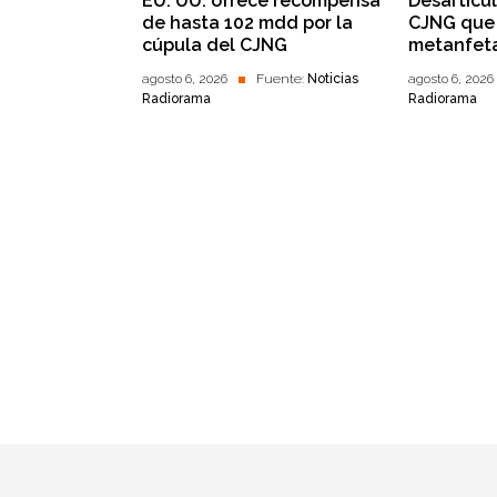
EU. UU. ofrece recompensa
Desarticu
de hasta 102 mdd por la
CJNG que 
cúpula del CJNG
metanfet
agosto 6, 2026
Fuente:
Noticias
agosto 6, 2026
Radiorama
Radiorama