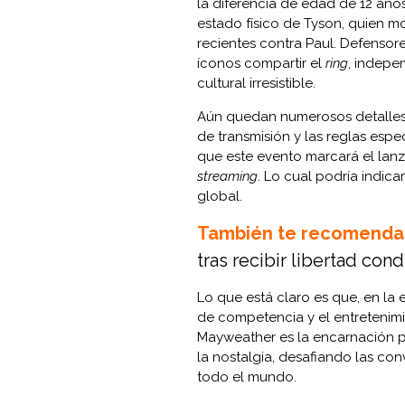
la diferencia de edad de 12 año
estado físico de Tyson, quien m
recientes contra Paul. Defenso
íconos compartir el
ring
, indepe
cultural irresistible.
Aún quedan numerosos detalles po
de transmisión y las reglas espe
que este evento marcará el lan
streaming
. Lo cual podría indic
global.
También te recomenda
tras recibir libertad cond
Lo que está claro es que, en la 
de competencia y el entretenimi
Mayweather es la encarnación pe
la nostalgia, desafiando las con
todo el mundo.