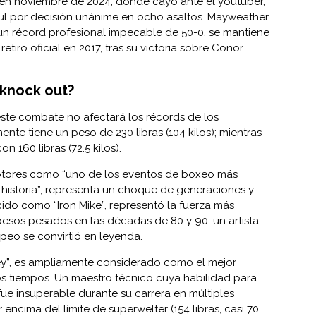
 en noviembre de 2024, donde cayó ante el youtuber,
ul por decisión unánime en ocho asaltos. Mayweather,
 un récord profesional impecable de 50-0, se mantiene
etiro oficial en 2017, tras su victoria sobre Conor
 knock out?
 este combate no afectará los récords de los
te tiene un peso de 230 libras (104 kilos); mientras
 160 libras (72.5 kilos).
motores como “uno de los eventos de boxeo más
la historia”, representa un choque de generaciones y
cido como “Iron Mike”, representó la fuerza más
 pesos pesados en las décadas de 80 y 90, un artista
eo se convirtió en leyenda.
ey”, es ampliamente considerado como el mejor
s tiempos. Un maestro técnico cuya habilidad para
fue insuperable durante su carrera en múltiples
encima del límite de superwelter (154 libras, casi 70