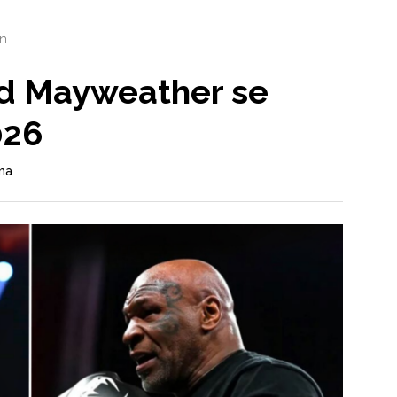
n
yd Mayweather se
026
ma