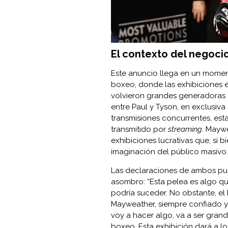
El contexto del negoc
Este anuncio llega en un moment
boxeo, donde las exhibiciones en
volvieron grandes generadoras d
entre Paul y Tyson, en exclusiva
transmisiones concurrentes, es
transmitido por
streaming
. Maywe
exhibiciones lucrativas que, si b
imaginación del público masivo.
Las declaraciones de ambos pugi
asombro: “Esta pelea es algo q
podría suceder. No obstante, el
Mayweather, siempre confiado y 
voy a hacer algo, va a ser grand
boxeo. Esta exhibición dará a lo