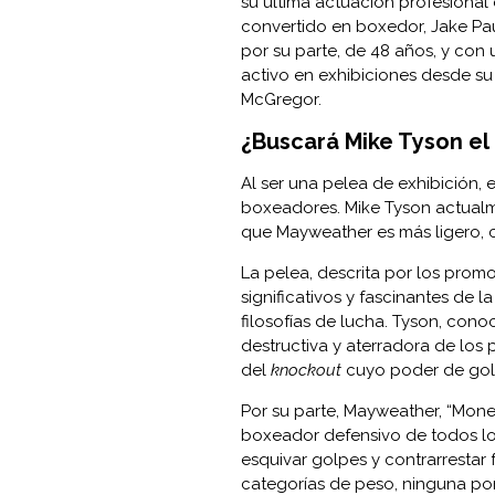
su última actuación profesional
convertido en boxedor, Jake Pa
por su parte, de 48 años, y con
activo en exhibiciones desde su r
McGregor.
¿Buscará Mike Tyson el
Al ser una pelea de exhibición,
boxeadores. Mike Tyson actualmen
que Mayweather es más ligero, con
La pelea, descrita por los pro
significativos y fascinantes de 
filosofías de lucha. Tyson, cono
destructiva y aterradora de los
del
knockout
cuyo poder de golp
Por su parte, Mayweather, “Mon
boxeador defensivo de todos lo
esquivar golpes y contrarrestar 
categorías de peso, ninguna por 