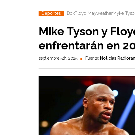
Box
Floyd Mayweather
Myke Tyso
Deportes
Mike Tyson y Flo
enfrentarán en 2
septiembre 5th, 2025
Fuente:
Noticias Radiora