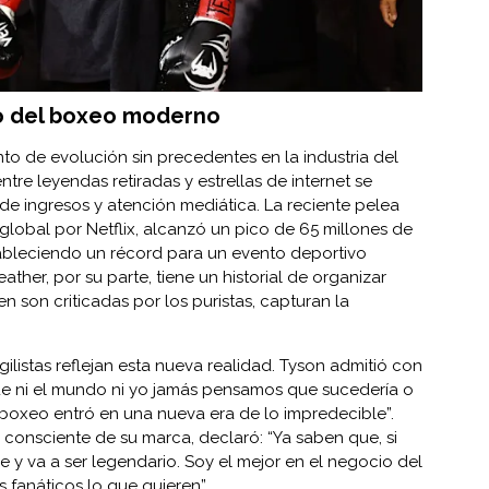
io del boxeo moderno
o de evolución sin precedentes en la industria del
tre leyendas retiradas y estrellas de internet se
e ingresos y atención mediática. La reciente pelea
 global por Netflix, alcanzó un pico de 65 millones de
tableciendo un récord para un evento deportivo
ather, por su parte, tiene un historial de organizar
ien son criticadas por los puristas, capturan la
listas reflejan esta nueva realidad. Tyson admitió con
ue ni el mundo ni yo jamás pensamos que sucedería o
 boxeo entró en una nueva era de lo impredecible”.
consciente de su marca, declaró: “Ya saben que, si
e y va a ser legendario. Soy el mejor en el negocio del
s fanáticos lo que quieren”.