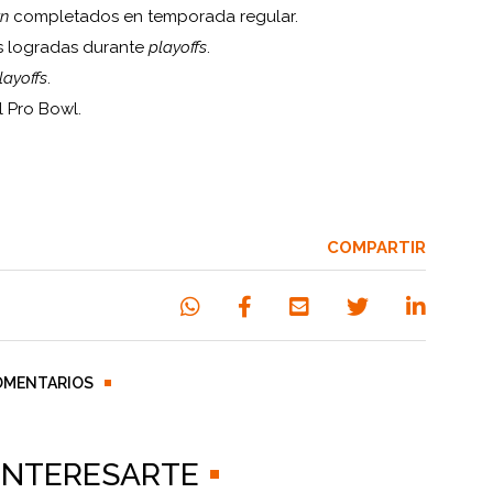
n
completados en temporada regular.
as logradas durante
playoffs
.
layoffs
.
l Pro Bowl.
COMPARTIR
OMENTARIOS
 INTERESARTE