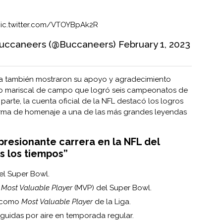
ic.twitter.com/VTOYBpAk2R
uccaneers (@Buccaneers)
February 1, 2023
rra también mostraron su apoyo y agradecimiento
co mariscal de campo que logró seis campeonatos de
 parte, la cuenta oficial de la NFL destacó los logros
forma de homenaje a una de las más grandes leyendas
resionante carrera en la NFL del
s los tiempos”
l Super Bowl.
o
Most Valuable Player
(MVP) del Super Bowl.
o como
Most Valuable Player
de la Liga.
guidas por aire en temporada regular.