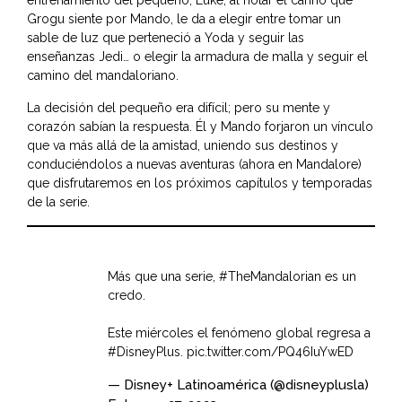
entrenamiento del pequeño, Luke, al notar el cariño que
Grogu siente por Mando, le da a elegir entre tomar un
sable de luz que perteneció a Yoda y seguir las
enseñanzas Jedi… o elegir la armadura de malla y seguir el
camino del mandaloriano.
La decisión del pequeño era difícil; pero su mente y
corazón sabían la respuesta. Él y Mando forjaron un vínculo
que va más allá de la amistad, uniendo sus destinos y
conduciéndolos a nuevas aventuras (ahora en Mandalore)
que disfrutaremos en los próximos capítulos y temporadas
de la serie.
Más que una serie,
#TheMandalorian
es un
credo.
Este miércoles el fenómeno global regresa a
#DisneyPlus
.
pic.twitter.com/PQ46IuYwED
— Disney+ Latinoamérica (@disneyplusla)