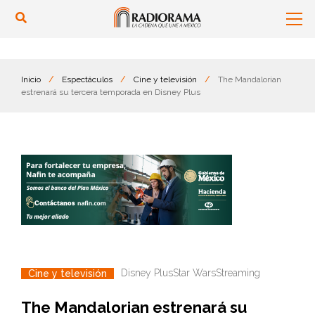
Inicio
/
Espectáculos
/
Cine y televisión
/
The Mandalorian
estrenará su tercera temporada en Disney Plus
Disney Plus
Star Wars
Streaming
Cine y televisión
The Mandalorian estrenará su